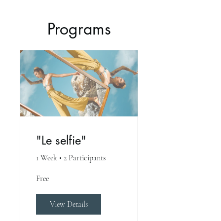
Programs
"Le selfie"
1 Week
•
2 Participants
Free
View Details