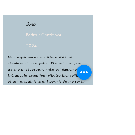
Ilona
Portrait Confiance
2024
Mon expérience avec Kim a été tout
simplement incroyable. Kim est bien plus
qu'une photographe ; elle est également une
thérapeute exceptionnelle. Sa bienveillance
et son empathie m'ont permis de me sentir
en sécurité et à l'aise dès le début de la
séance.
Les compétences de Kim en photographie
sont indéniables. Les photos qu'elle a prises
ont réussi à capturer des moments
authentiques qui reflètent bien ma
personnalité. Son talent va au-delà de la